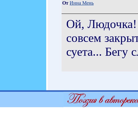
От
Инна Мень
Ой, Людочка!
совсем закры
суета... Бегу с