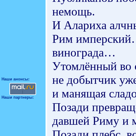
немощь.
И Алариха алч
Рим имперский…
винограда…
Утомлённый во с
не добытчик уже
Наши анонсы:
и манящая слад
Наши партнеры:
Позади превраще
давшей Риму и 
Позади плебс, в