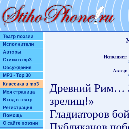
Театр поэзии
У
Исполнители
Авторы
Исполняет:
Стихи в mp3
Обсуждения
Автор:
MP3 - Top 30
Классика в mp3
Древний Рим… З
Моя страница
зрелищ!»
Вход в театр
Регистрация
Гладиаторов бо
Помощь
Публиканов поб
О сайте поэзии