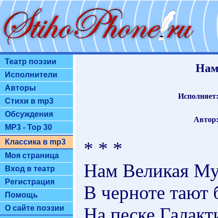
Театр поэзии
Нам
Исполнители
Авторы
Исполняет
Стихи в mp3
Обсуждения
Автор
MP3 - Top 30
Классика в mp3
* * *
Моя страница
Нам Великая Му
Вход в театр
Регистрация
В черноте тают
Помощь
На песке Галакт
О сайте поэзии