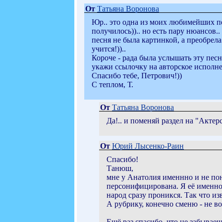
От
Татьяна Воронова
Юр.. это одна из моих любимейших пес
получилось)).. но есть пару нюансов..
песня не была картинкой, а преобрела 
учится!))..
Короче - рада была услышать эту песн
укажи ссылочку на авторское исполне
Спасибо тебе, Петрович!))
С теплом, Т.
От
Татьяна Воронова
Да!.. и поменяй раздел на "Актер
От
Юрий Лысенко-Раин
Спасибо!
Танюш,
мне у Анатолия именнно и не пон
персонифицирована. Я её именно 
народ сразу проникся. Так что и
А рубрику, конечно сменю - не во
Ещё раз спасибо, что не забываеш