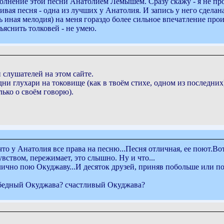
полнение этой песни Анатолием Лемышем. Сразу скажу - я не пр
сивая песня - одна из лучших у Анатолия. И запись у него сдел
ь иная мелодия) на меня гораздо более сильное впечатление произ
яснить толковей - не умею.
 слушателей на этом сайте.
ни глухари на токовище (как в твоём стихе, одном из последних)
лько о своём говорю).
что у Анатолия все права на песню...Песня отличная, ее поют.В
увством, пережимает, это слышно. Ну и что...
илично пою Окуджаву...И десяток друзей, приняв побольше или п
: бедный Окуджава? счастливый Окуджава?