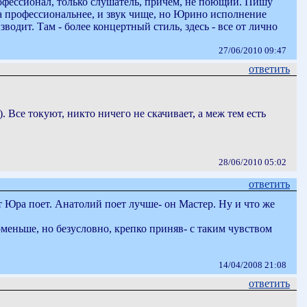
офессионал, только слушатель, причем, не поющий. Пишу
ана профессиональнее, и звук чище, но Юрино исполнение
водит. Там - более концертный стиль, здесь - все от лично
27/06/2010 09:47
ответить
. Все токуют, никто ничего не скачивает, а меж тем есть
28/06/2010 05:02
ответить
от Юра поет. Анатолий поет лучше- он Мастер. Ну и что же
оменьше, но безусловно, крепко приняв- с таким чувством
14/04/2008 21:08
ответить