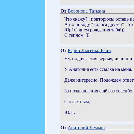
От
Воронова Татьяна
Что скажу?.. повторюсь: оставь н
А по поводу "Голоса друзей" - эт
Юр! С днем рождения тебя!))..
С теплом, Т.
От
Юрий Лысенко-Раин
Ну, подруга моя верная, исполнил
У Анатолия есть ссылка на меня.
Даже интересно. Подождём ответ
За поздравления ещё раз спасибо.
С ответным,
Ю.П.
От
Анатолий Лемыш