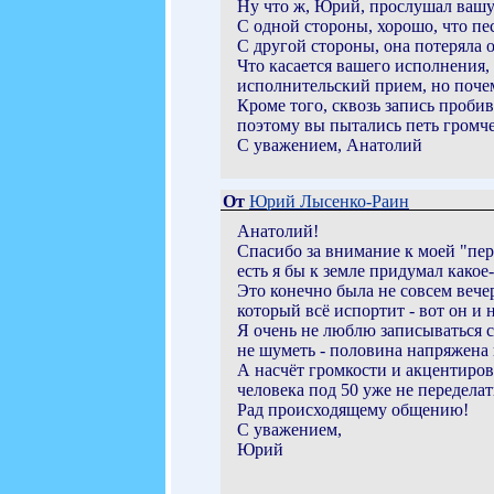
Ну что ж, Юрий, прослушал вашу
С одной стороны, хорошо, что пес
С другой стороны, она потеряла 
Что касается вашего исполнения,
исполнительский прием, но почем
Кроме того, сквозь запись пробив
поэтому вы пытались петь громче
С уважением, Анатолий
От
Юрий Лысенко-Раин
Анатолий!
Спасибо за внимание к моей "перс
есть я бы к земле придумал какое
Это конечно была не совсем вечер
который всё испортит - вот он и 
Я очень не люблю записываться с
не шуметь - половина напряжена 
А насчёт громкости и акцентиров
человека под 50 уже не переделат
Рад происходящему общению!
С уважением,
Юрий