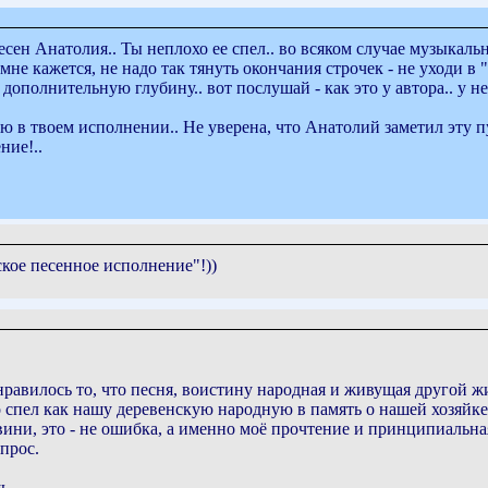
ен Анатолия.. Ты неплохо ее спел.. во всяком случае музыкально
 мне кажется, не надо так тянуть окончания строчек - не уходи в 
дополнительную глубину.. вот послушай - как это у автора.. у не
ю в твоем исполнении.. Не уверена, что Анатолий заметил эту п
ние!..
ское песенное исполнение"!))
равилось то, что песня, воистину народная и живущая другой жи
спел как нашу деревенскую народную в память о нашей хозяйке 
звини, это - не ошибка, а именно моё прочтение и принципиальна
прос.
ь.