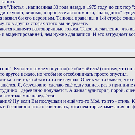
 запись.
ня "Листья", написанная 33 года назад, в 1975 году, до сих пор "
один куплет, видимо, в процессе автономного, "народного" суще
 я назвал бы его неровным. Танюша права: вы в 1-й строфе слиш
у-то в других стофах этого вы не делаете.
аются какие-то разговорчивые голоса. Такое впечатление, что вы 
 и акцентированней, чем нужно для записи. И это затрудняет во
оне". Куплет о земле я опустил(не обижайтесь!) потому, что он н
-то другое начало, но чтобы не отсебячничать просто опустил.
инка и не то, чтобы кто-то не слушал. Очень часто бывает, что 
нашёлся. Я, безусловно, сделаю ещё одну запись, раз в принципе 
тудийно - деревянно получается. А живая аудитория, порой, оче
и это тоже мне передаётся.
ания? Ну, если Вы послушали и ещё что-то Моё, то это - стиль. 
ь и бесполезно что-то советовать, хотя некоторые замечания по 