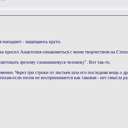
ня нападают - защищаюсь круто.
тва просил Анактолия ознакомиться с моим творчеством на Стихи
советовать зрелому сложившемуся человеку". Вот так-то.
енно. Через три строки от листьев шла его последняя вещь о дру
тихам-если песня не воспринимается как таковая - нет смысла ра