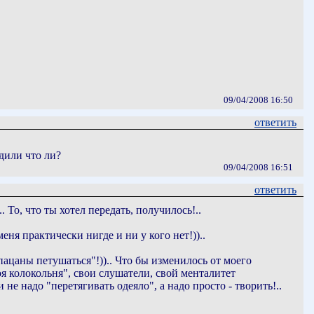
09/04/2008 16:50
ответить
дили что ли?
09/04/2008 16:51
ответить
 То, что ты хотел передать, получилось!..
еня практически нигде и ни у кого нет!))..
пацаны петушаться"!)).. Что бы изменилось от моего
воя колокольня", свои слушатели, свой менталитет
 не надо "перетягивать одеяло", а надо просто - творить!..