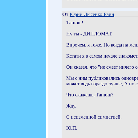
От
Юрий Лысенко-Раин
Танюш!
Ну ты - ДИПЛОМАТ.
Впрочем, я тоже. Но когда на ме
Кстати я в самом начале знакомс
Он сказал, что "не смеет ничего 
Мы с ним публиковались одноврем
может ведь гораздо лучше, А по с
Что скажешь, Танюш?
Жду.
С неизменной симпатией,
Ю.П.