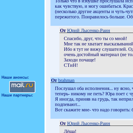
Только что в избушке прослушала ис
как чувствую, и могу ошибаться. Кра
(несколько другие акценты и чуть-чут
пережитого. Понравилось больше. Объ
От
Юрий Лысенко-Раин
Спасибо, друг, что ты со мной!
Мне так не хватает высказываний
Ибо я тут не вижу слушателей. Од
очень достойный материал (не то
Заходи почаще!
СТиН!
Наши анонсы:
От
brahman
Послушал оба исполнения... ну ясно, 
теперь- никому не петь? Юра поет с ч
Наши партнеры:
Я иногда, приняв на грудь, так непр
подпевают...
Вот скажите мне- что надо говорить
От
Юрий Лысенко-Раин
Лёша!