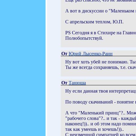
А вот в дискуссии о "Маленьком п
С апрельским теплом, Ю.П.
PS Сегодня я в Стихире на Главн
Полюбопытствуй.
От
Юрий Лысенко-Раин
Ну вот хоть убей не понимаю. Ты
Ты же всегда сохраняешь, т.е. с
От
Танюша
Ну если данная твоя интерпретаци
По поводу скачиваний - понятие н
А что "Маленький принц"?.. Може
"рабочего слова"?.. и так - кажд
наконец!)).. и об этом надо помни
так как умеешь и хочешь!))..
С неизменной симпатией ко всем,