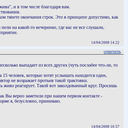
жива", и в том числе благодаря вам.
ствования.
ком тянете окончания строк. Это в принципе допустимо, как
пели на какой-то вечеринке, где вас не все слушали,
сприятие.
14/04/2008 14:22
ответить
есколько выпадает из всех других (чуть послабее что-ли, то
на 15 человек, которые хотят услышать находится один,
автор не возражает протьив такой трактовки.
нь живо реагирует. Такой вот заколдованный круг. Просишь
Как Вы верно заметили при нашем первом контакте -
форме я, безусловно, принимаю.
14/04/2008 16:57