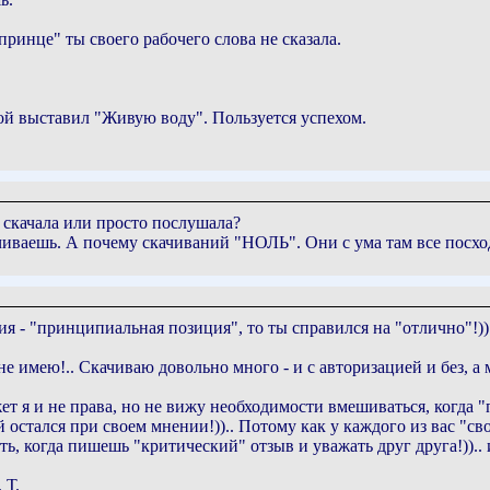
ринце" ты своего рабочего слова не сказала.
ой выставил "Живую воду". Пользуется успехом.
 скачала или просто послушала?
качиваешь. А почему скачиваний "НОЛЬ". Они с ума там все посхо
я - "принципиальная позиция", то ты справился на "отлично"!))..
е имею!.. Скачиваю довольно много - и с авторизацией и без, а м
т я и не права, но не вижу необходимости вмешиваться, когда "
ый остался при своем мнении!)).. Потому как у каждого из вас "с
ть, когда пишешь "критический" отзыв и уважать друг друга!)).. и
 Т.