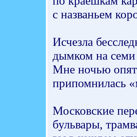
по краешкам ка
с названьем кор
Исчезла бессле
дымком на семи 
Мне ночью опять
припомнилась «
Московские пер
бульвары, трамв