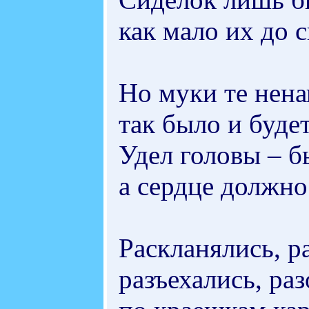
как мало их до с
Но муки те нен
так было и будет
Удел головы – б
а сердце должно
Раскланялись, р
разъехались, ра