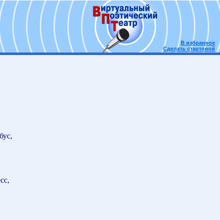
В избранное
Сделать стартовой
бус,
сс,