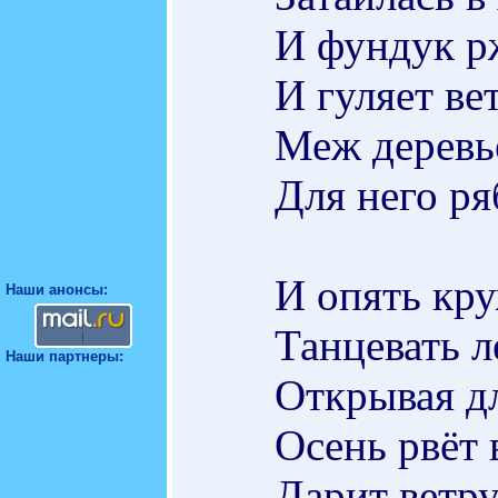
И фундук рж
И гуляет ве
Меж деревь
Для него ря
И опять кру
Наши анонсы:
Танцевать л
Наши партнеры:
Открывая дл
Осень рвёт 
Дарит ветру