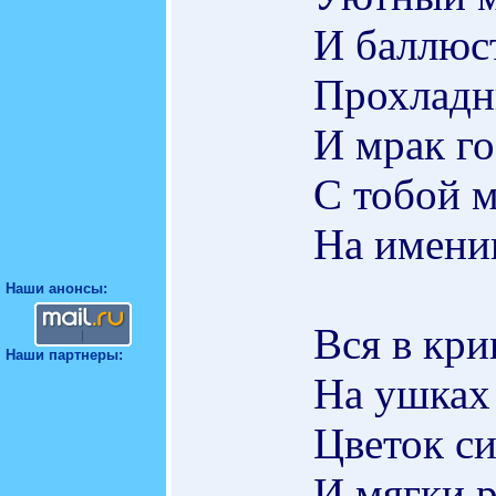
И баллюс
Прохладн
И мрак го
С тобой м
На имени
Наши анонсы:
Вся в кри
Наши партнеры:
На ушках
Цветок си
И мягки р