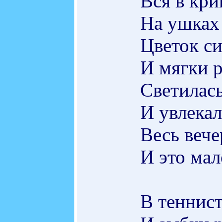
Вся в кри
На ушках
Цветок си
И мягки р
Светилас
И увлекал
Весь вече
И это мал
В теннист