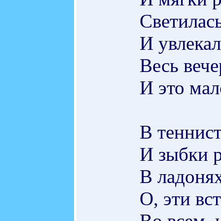
Светилас
И увлекал
Весь вече
И это мал
В теннист
И зыбки р
В ладонях
О, эти вс
Во всем, 