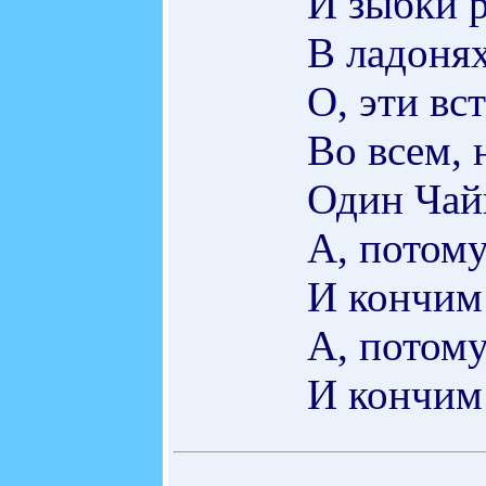
И зыбки р
В ладонях
О, эти вс
Во всем, 
Один Чай
А, потому
И кончим 
А, потому
И кончим