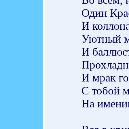
Один Кра
И коллона
Уютный м
И баллюс
Прохладн
И мрак го
С тобой м
На имени