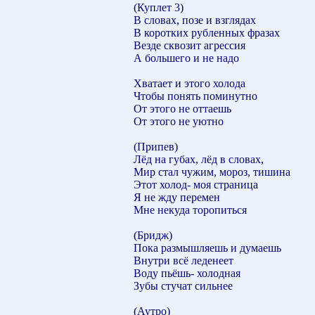
(Куплет 3)
В словах, позе и взглядах
В коротких рубленных фразах
Везде сквозит агрессия
А большего и не надо
Хватает и этого холода
Чтобы понять поминутно
От этого не оттаешь
От этого не уютно
(Припев)
Лёд на губах, лёд в словах,
Мир стал чужим, мороз, тишина
Этот холод- моя страница
Я не жду перемен
Мне некуда торопиться
(Бридж)
Пока размышляешь и думаешь
Внутри всё леденеет
Воду пьёшь- холодная
Зубы стучат сильнее
(Аутро)