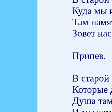
Куда мы 
Там памят
Зовет нас
Припев.
В старой
Которые 
Душа там
И мы там