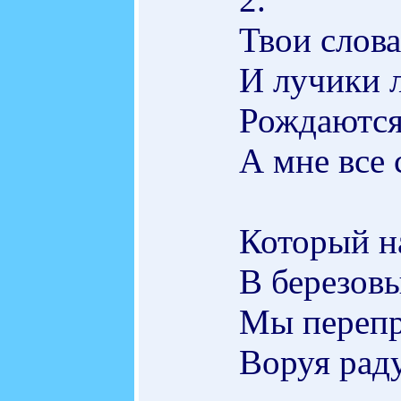
Твои слова
И лучики 
Рождаются
А мне все 
Который на
В березовы
Мы перепр
Воруя раду