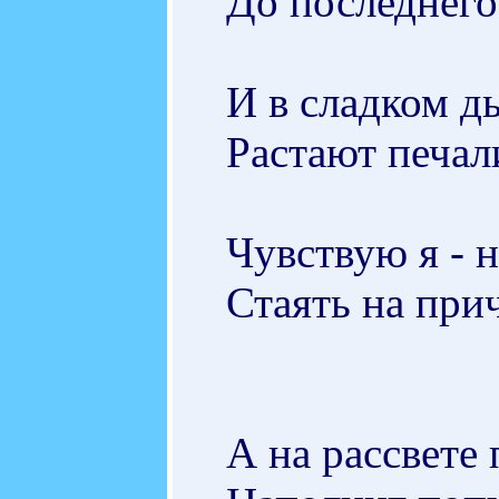
До последнего
И в сладком д
Растают печали
Чувствую я - 
Стаять на прич
А на рассвете 