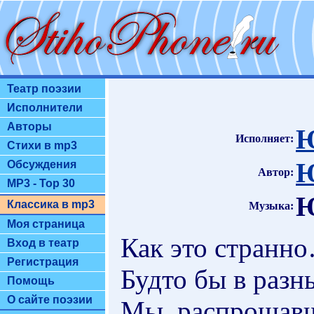
Театр поэзии
Исполнители
Авторы
Ю
Исполняет:
Стихи в mp3
Ю
Обсуждения
Автор:
MP3 - Top 30
Ю
Классика в mp3
Музыка:
Моя страница
Как это странн
Вход в театр
Регистрация
Будто бы в разн
Помощь
О сайте поэзии
Мы, распрощавши