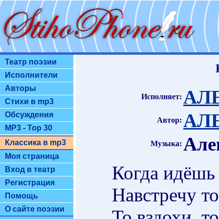
Театр поэзии
Исполнители
Авторы
АЛ
Исполняет:
Стихи в mp3
АЛ
Обсуждения
Автор:
MP3 - Top 30
Але
Классика в mp3
Музыка:
Моя страница
Когда идёшь 
Вход в театр
Регистрация
Навстречу то
Помощь
О сайте поэзии
То вздохи, т