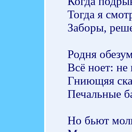
Когда подры
Тогда я смот
Заборы, реше
Родня обезум
Всё ноет: не
Гниющяя сказ
Печальные ба
Но бьют мол