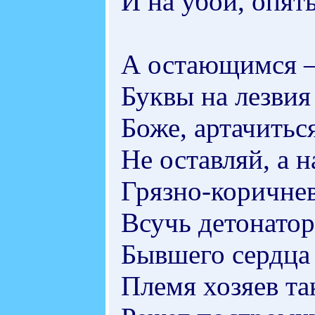
И на убой, опять
А остающимся –
Буквы на лезвия
Боже, артачитьс
Не оставляй, а 
Грязно-коричне
Всучь детонатор
Бывшего сердца
Племя хозяев так