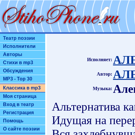
Театр поэзии
Исполнители
Авторы
АЛ
Исполняет:
Стихи в mp3
АЛ
Обсуждения
Автор:
MP3 - Top 30
Але
Классика в mp3
Музыка:
Моя страница
Альтернатива ка
Вход в театр
Регистрация
Идущая на пере
Помощь
О сайте поэзии
Вся захлебнувша