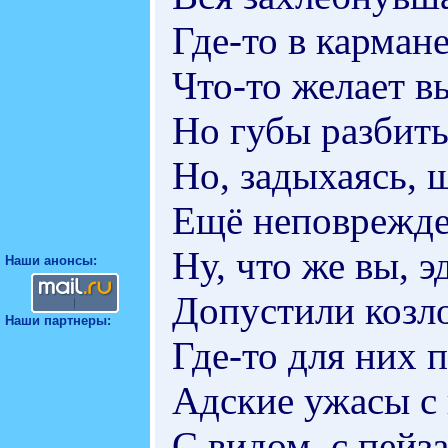
Где-то в карман
Что-то желает в
Но губы разбит
Но, задыхаясь, 
Ещё неповрежд
Ну, что же вы, э
Наши анонсы:
Допустили козл
Наши партнеры:
Где-то для них 
Адские ужасы с
С видом, с пей