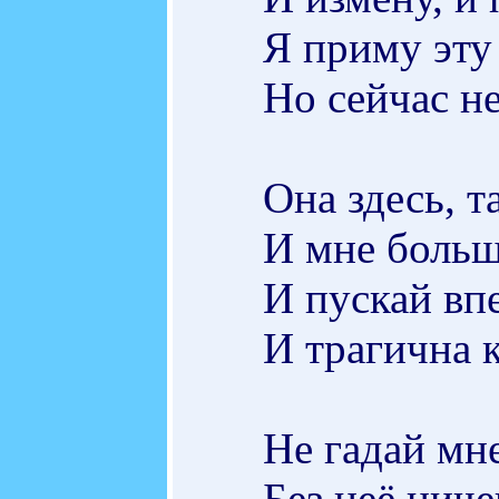
Я приму эту
Но сейчас н
Она здесь, 
И мне больш
И пускай вп
И трагична 
Не гадай мн
Без неё нич