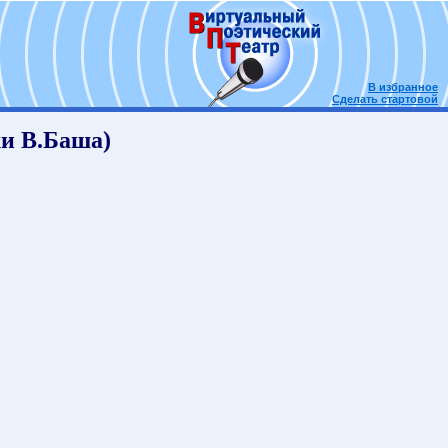
В избранное
Сделать стартовой
 В.Баша)