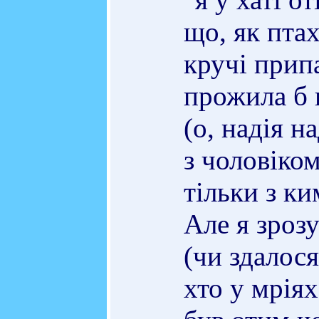
що, як пта
кручі прип
прожила б в
(о, надія на
з чоловіко
тільки з ким
Але я зроз
(чи здалося
хто у мріях