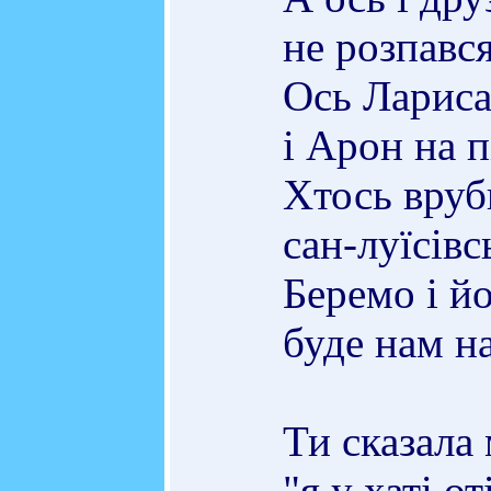
не розпавс
Ось Ларис
і Арон на п
Хтось вруб
сан-луїсівс
Беремо і йо
буде нам на
Ти сказала 
"я у хаті от