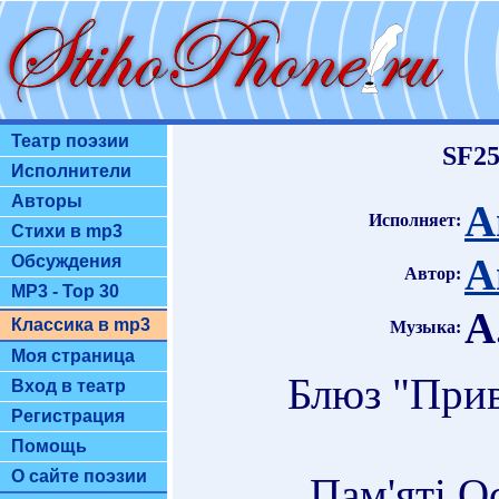
Театр поэзии
SF25
Исполнители
Авторы
А
Исполняет:
Стихи в mp3
А
Обсуждения
Автор:
MP3 - Top 30
А
Классика в mp3
Музыка:
Моя страница
Блюз "Приві
Вход в театр
Регистрация
Помощь
О сайте поэзии
. Пам'яті О