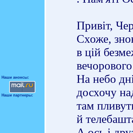
Привіт, Че
Схоже, зно
в цій безме
вечорового
На небо дн
Наши анонсы:
досхочу на
Наши партнеры:
там пливут
й телебашта
А ось і друз