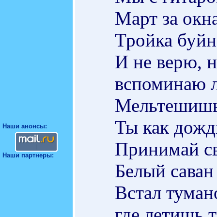
Март за окна
Тройка буйн
И не верю, н
вспоминаю л
Мельтешишь 
Ты как дожди
Наши анонсы:
Принимай св
Наши партнеры:
Белый саван
Встал тумано
где летишь 