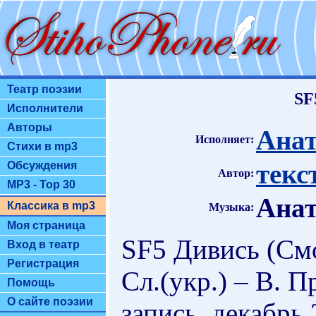
Театр поэзии
SF
Исполнители
Авторы
Анат
Исполняет:
Стихи в mp3
текс
Обсуждения
Автор:
MP3 - Top 30
Анат
Классика в mp3
Музыка:
Моя страница
SF5 Дивись (Смо
Вход в театр
Регистрация
Сл.(укр.) – В. 
Помощь
О сайте поэзии
запись, декабрь 