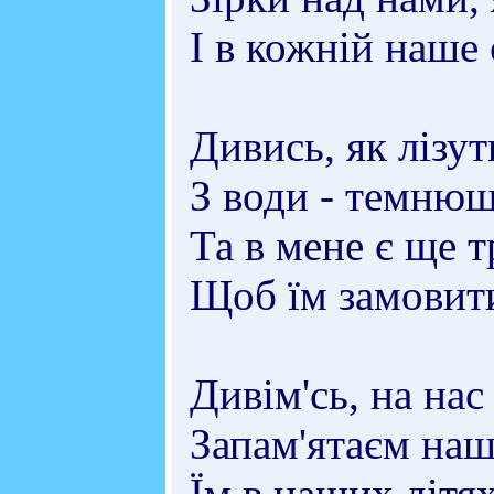
І в кожній наше 
Дивись, як лізут
З води - темнющ
Та в мене є ще т
Щоб їм замовити
Дивім'сь, на нас
Запам'ятаєм наш
Їм в наших дітях