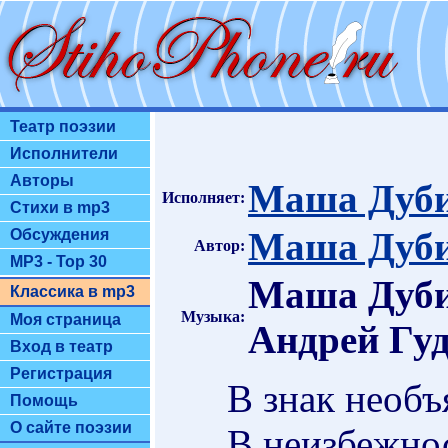
Театр поэзии
Исполнители
Авторы
Маша Дуби
Исполняет:
Стихи в mp3
Маша Дуби
Обсуждения
Автор:
MP3 - Top 30
Маша Дуби
Классика в mp3
Музыка:
Моя страница
Андрей Гу
Вход в театр
Регистрация
В знак необъ
Помощь
О сайте поэзии
В неизбежнос