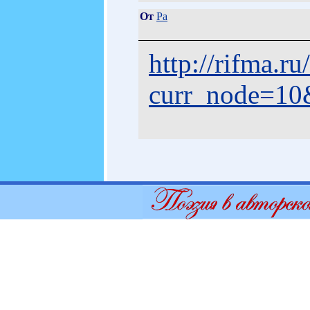
От
Ра
http://rifma.r
curr_node=10