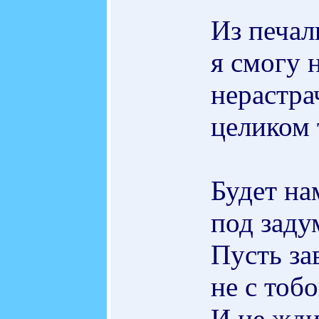
Из печал
я смогу 
нерастра
целиком 
Будет на
под заду
Пусть за
не с тобо
И не жди