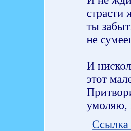
страсти 
ты забыт
не сумее
И нискол
этот мал
Притвори
умоляю, 
Ссылка 