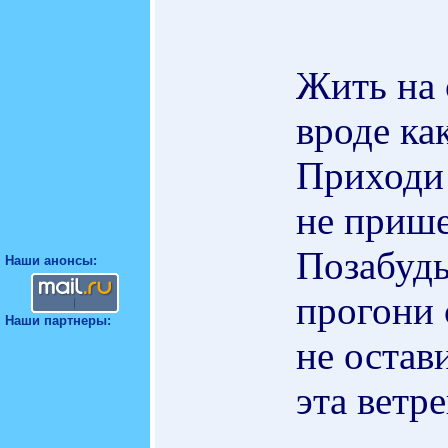
Жить на 
вроде как
Приходи 
не прише
Позабудь
Наши анонсы:
прогони 
Наши партнеры:
не остав
эта ветр