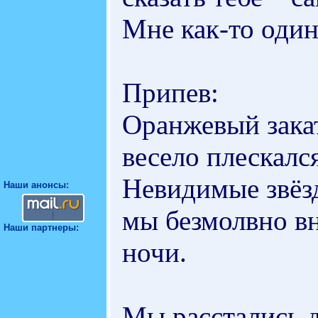
Мне как-то один
Припев:
Оранжевый закат
весело плескалс
Невидимые звёзд
Наши анонсы:
мы безмолвно в
Наши партнеры:
ночи.
Мы расстались д