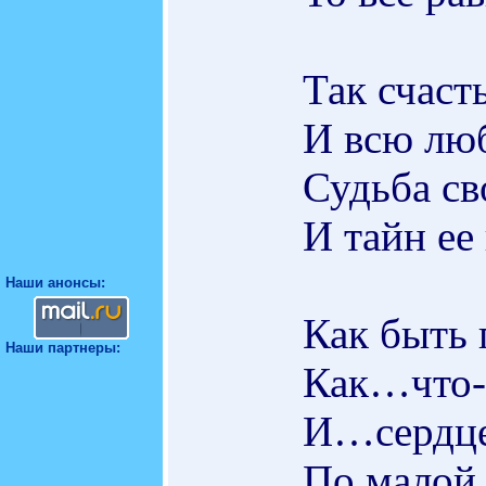
Так счаст
И всю лю
Судьба св
И тайн ее 
Наши анонсы:
Как быть 
Наши партнеры:
Как…что-
И…сердце
По малой