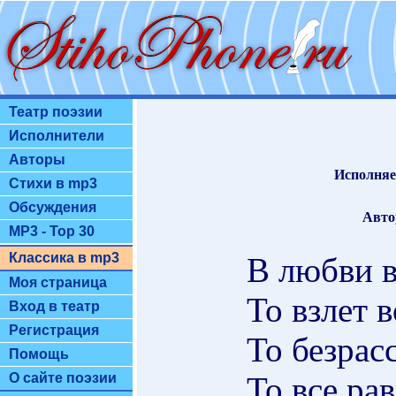
Театр поэзии
Исполнители
Авторы
Исполняе
Стихи в mp3
Обсуждения
Авто
MP3 - Top 30
Классика в mp3
В любви в
Моя страница
То взлет 
Вход в театр
Регистрация
То безрас
Помощь
То все ра
О сайте поэзии