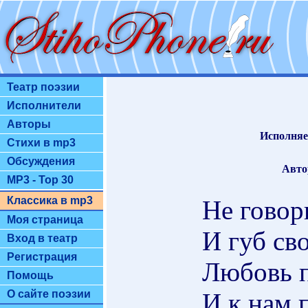
Театр поэзии
Исполнители
Авторы
Исполняе
Стихи в mp3
Обсуждения
Авто
MP3 - Top 30
Классика в mp3
Не говор
Моя страница
И губ св
Вход в театр
Регистрация
Любовь п
Помощь
И к нам 
О сайте поэзии