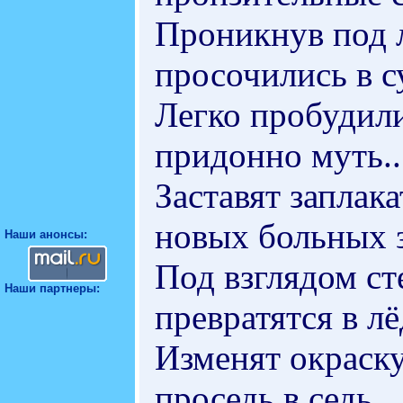
Проникнув под л
просочились в с
Легко пробудили
придонно муть..
Заставят заплак
новых больных з
Наши анонсы:
Под взглядом с
Наши партнеры:
превратятся в лё
Изменят окраску
проседь в седь