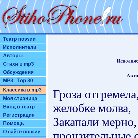
Театр поэзии
Исполнители
Авторы
Исполняе
Стихи в mp3
Обсуждения
Авто
MP3 - Top 30
Классика в mp3
Гроза отгремела
Моя страница
желобке молва,
Вход в театр
Регистрация
Закапали мерно,
Помощь
пронзительные с
О сайте поэзии