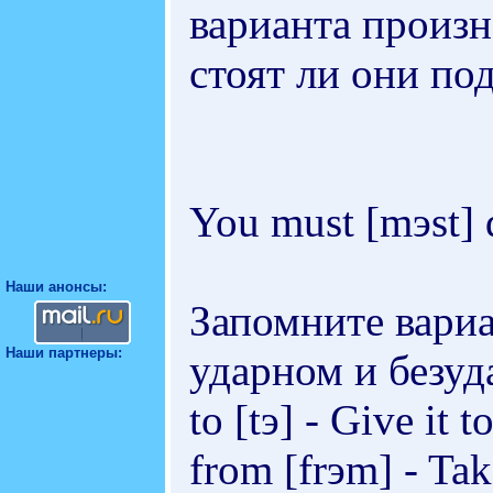
варианта произн
стоят ли они по
You must [mэst] do
Наши анонсы:
Запомните вариа
Наши партнеры:
ударном и безу
to [tэ] - Give it t
from [frэm] - Tak