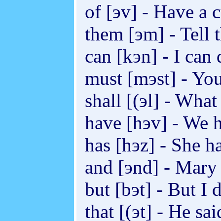
of [эv] - Have a c
them [эm] - Tell
can [kэn] - I can 
must [mэst] - You
shall [(эl] - What
have [hэv] - We h
has [hэz] - She h
and [эnd] - Mary
but [bэt] - But I 
that [(эt] - He sai