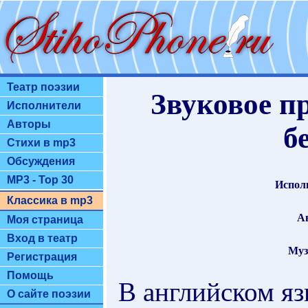
Театр поэзии
Звуковое п
Исполнители
Авторы
б
Стихи в mp3
Обсуждения
MP3 - Top 30
Испол
Классика в mp3
А
Моя страница
Вход в театр
Муз
Регистрация
Помощь
В английском яз
О сайте поэзии