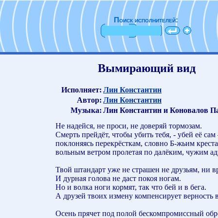
Поиск исполнителей:
Вымирающий вид
Исполняет:
Лин Константин
Автор:
Лин Константин
Музыка:
Лин Константин и Коновалов П
Не надейся, не проси, не доверяй тормозам.
Смерть прейдёт, чтобы убить тебя, - убей её сам 
поклоняясь перекрёсткам, словно Б-жьим креста
вольным ветром пролетая по далёким, чужим ад
Твой штандарт уже не страшен не друзьям, ни в
И дурная голова не даст покоя ногам.
Но и волка ноги кормят, так что бей и в бега.
А друзей твоих измену компенсирует верность в
Осень прячет под полой бескомпромиссный обр