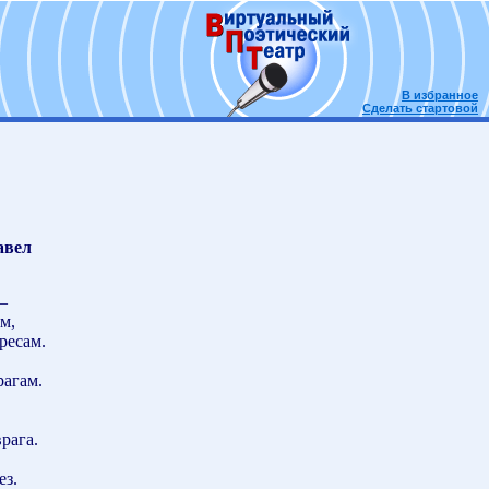
В избранное
Сделать стартовой
авел
–
м,
ресам.
рагам.
рага.
ез.