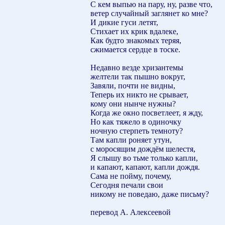
С кем выпью на пару, ну, разве что,
ветер случайный заглянет ко мне?
И дикие гуси летят,
Стихает их крик вдалеке,
Как будто знакомых теряя,
сжимается сердце в тоске.
Недавно везде хризантемы
желтели так пышно вокруг,
Завяли, почти не видны,
Теперь их никто не срывает,
кому они нынче нужны?
Когда же окно посветлеет, я жду,
Но как тяжело в одиночку
ночную стерпеть темноту?
Там капли роняет утун,
с моросящим дождём шелестя,
Я слышу во тьме только капли,
и капают, капают, капли дождя.
Сама не пойму, почему,
Сегодня печали свои
никому не поведаю, даже письму?
перевод А. Алексеевой