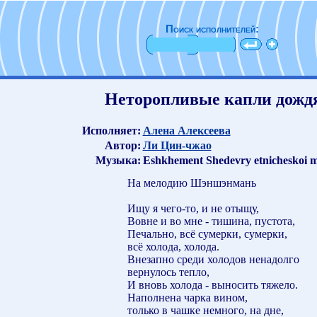
Поиск исполнителей:
Неторопливые капли дожд
Исполняет:
Алена Алексеева
Автор:
Ли Цин-чжао
Музыка:
Eshkhement Shedevry etnicheskoi 
На мелодию Шэншэнмань
Ищу я чего-то, и не отыщу,
Вовне и во мне - тишина, пустота,
Печально, всё сумерки, сумерки,
всё холода, холода.
Внезапно среди холодов ненадолго
вернулось тепло,
И вновь холода - выносить тяжело.
Наполнена чарка вином,
только в чашке немного, на дне,