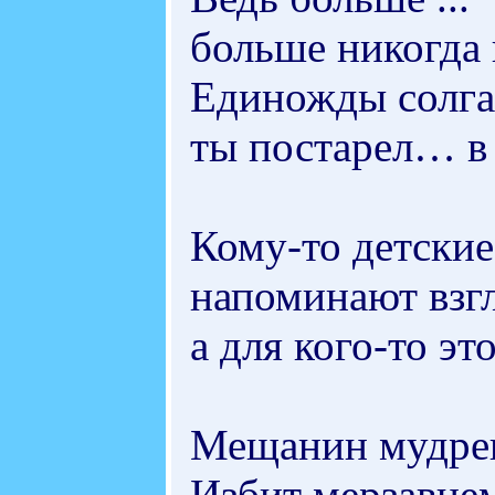
больше никогда
Единожды солга
ты постарел… в
Кому-то детски
напоминают взгл
а для кого-то эт
Мещанин мудрец
Избит мерзавце