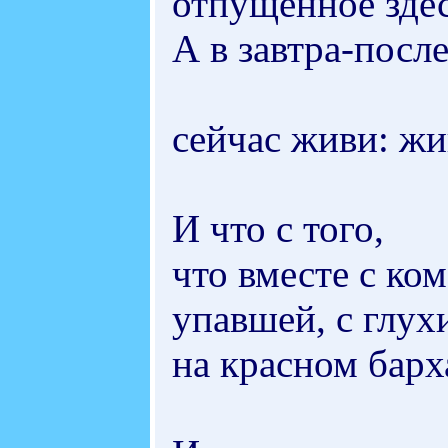
отпущенное здес
А в завтра-после
сейчас живи: жи
И что с того,
что вместе с ко
упавшей, с глух
на красном барх