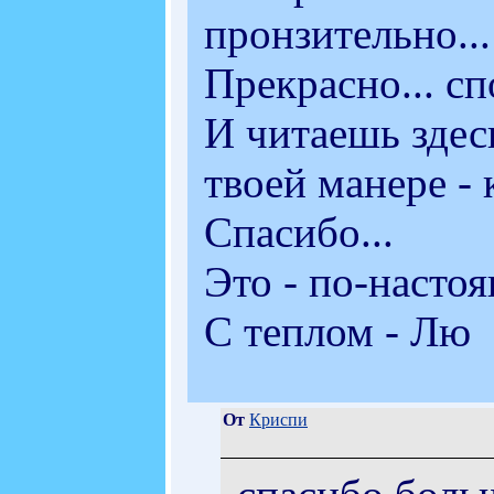
пронзительно...
Прекрасно... спо
И читаешь здес
твоей манере - 
Спасибо...
Это - по-настоя
С теплом - Лю
От
Криспи