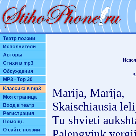
Театр поэзии
Исполнители
Авторы
Испол
Стихи в mp3
Обсуждения
А
MP3 - Top 30
Классика в mp3
Marija, Marija,
Моя страница
Skaischiausia leli
Вход в театр
Регистрация
Tu shvieti auksht
Помощь
Palengvink vergij
О сайте поэзии