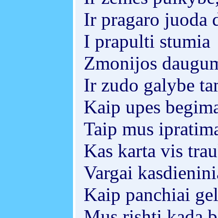
Ir pragaro juoda 
I prapulti stumia
Zmonijos daugu
Ir zudo galybe ta
Kaip upes begim
Taip mus ipratim
Kas karta vis tra
Vargai kasdienini
Kaip panchiai gel
Mus rishti kada b