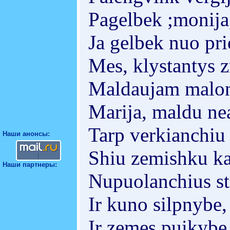
Pagelbek ;monija
Ja gelbek nuo pri
Mes, klystantys 
Maldaujam malo
Marija, maldu ne
Tarp verkianchiu
Наши анонсы:
Shiu zemishku ka
Наши партнеры:
Nupuolanchius sti
Ir kuno silpnybe,
Ir zemes puikybe