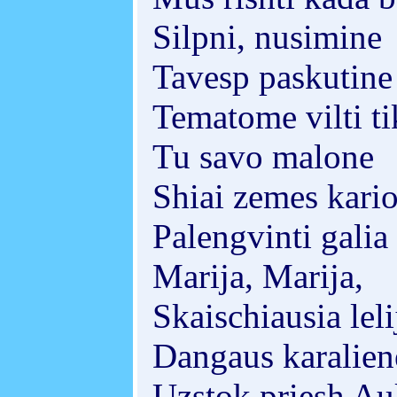
Silpni, nusimine
Tavesp paskutine
Tematome vilti ti
Tu savo malone
Shiai zemes kari
Palengvinti galia 
Marija, Marija,
Skaischiausia leli
Dangaus karaliene
Uzstok priesh Au