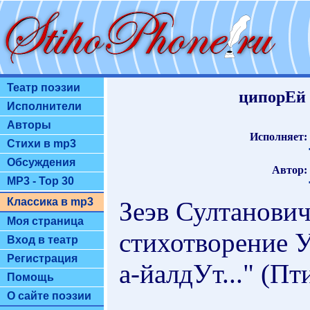
Театр поэзии
ципорЕй h
Исполнители
Авторы
Исполняет:
Стихи в mp3
Обсуждения
Автор:
MP3 - Top 30
Классика в mp3
Зеэв Султанович
Моя страница
стихотворение 
Вход в театр
Регистрация
а-йалдУт..." (Пт
Помощь
О сайте поэзии