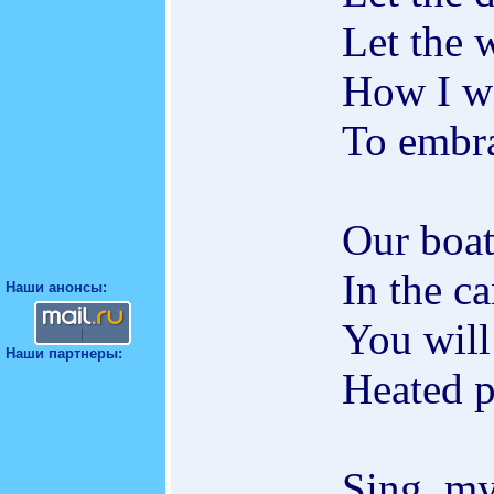
Let the w
How I wi
To embra
Our boat
In the ca
Наши анонсы:
You will
Наши партнеры:
Heated p
Sing, my 