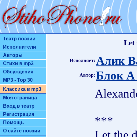
Театр поэзии
Let 
Исполнители
Авторы
Алик В
Исполняет:
Стихи в mp3
Блок А
Обсуждения
Автор:
MP3 - Top 30
Классика в mp3
Alexand
Моя страница
Вход в театр
Регистрация
***
Помощь
Let the 
О сайте поэзии