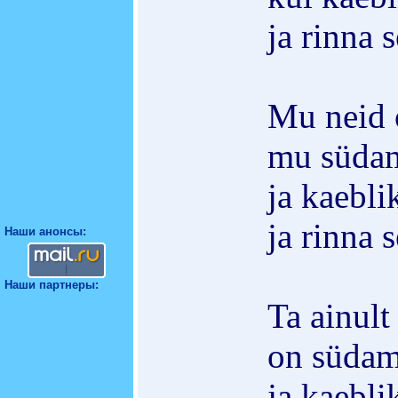
ja rinna 
Mu neid 
mu süda
ja kaebli
ja rinna s
Наши анонсы:
Наши партнеры:
Ta ainult
on süda
ja kaebli