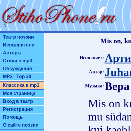
Театр поэзии
Mis on, ku
Исполнители
Авторы
Арт
Исполняет:
Стихи в mp3
Juha
Обсуждения
Автор:
MP3 - Top 30
Вера
Классика в mp3
Музыка:
Моя страница
Mis on ku
Вход в театр
Регистрация
mu süda
Помощь
О сайте поэзии
kui kaebl