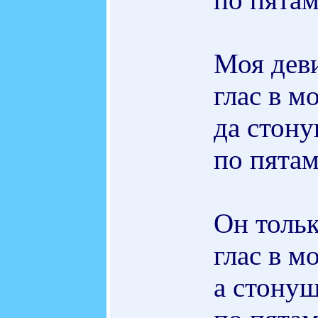
Моя деви
глас в м
да стон
по пятам
Он тольк
глас в м
а стону