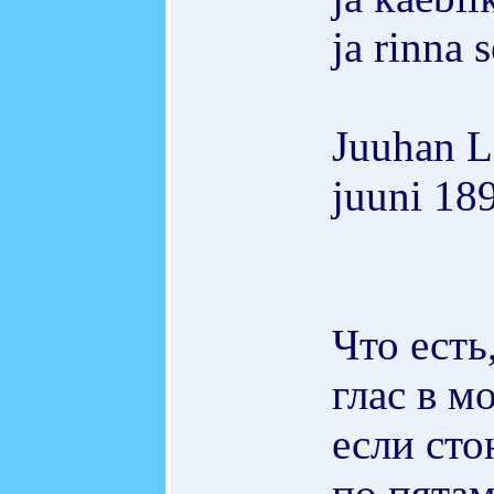
ja rinna 
Juuhan L
juuni 18
Что есть
глас в м
если ст
по пятам