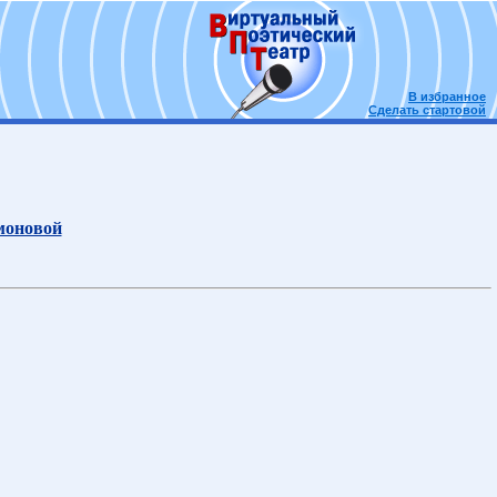
В избранное
Сделать стартовой
моновой