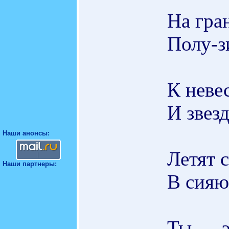
На гра
Полу-з
К неве
И звез
Наши анонсы:
Летят 
Наши партнеры:
В сияю
Ты — э