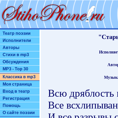
Театр поэзии
"Стар
Исполнители
Авторы
Исполняе
Стихи в mp3
Обсуждения
Авто
MP3 - Top 30
Классика в mp3
Музык
Моя страница
Всю дряблость 
Вход в театр
Регистрация
Все всхлипыван
Помощь
О сайте поэзии
И все разрывы 