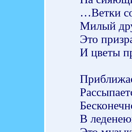
…Ветки со
Милый дру
Это призра
И цветы п
Приближае
Рассыпает
Бесконечн
В леденею
Это музык