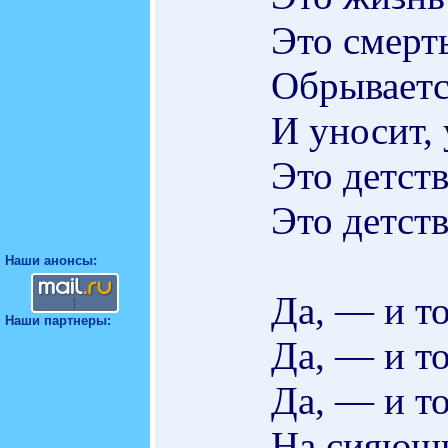
Это смерт
Обрываетс
И уносит,
Это детств
Это детств
Наши анонсы:
Да, — и т
Наши партнеры:
Да, — и то
Да, — и т
На сияющи