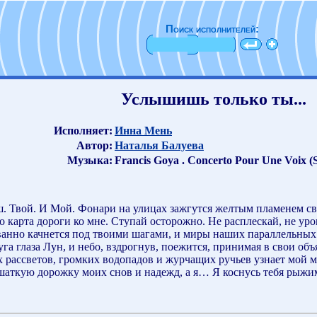
Поиск исполнителей:
Услышишь только ты...
Исполняет:
Инна Мень
Автор:
Наталья Балуева
Музыка:
Francis Goya . Concerto Pour Une Voix (
ш. Твой. И Мой. Фонари на улицах зажгутся желтым пламенем св
карта дороги ко мне. Ступай осторожно. Не расплескай, не урони,
ванно качнется под твоими шагами, и миры наших параллельных 
уга глаза Лун, и небо, вздрогнув, поежится, принимая в свои об
их рассветов, громких водопадов и журчащих ручьев узнает мо
 шаткую дорожку моих снов и надежд, а я… Я коснусь тебя рыжи