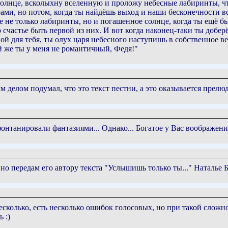
олнце, всколыхну вселенную и проложу небесные лабиринты, что
ами, но потом, когда ты найдёшь выход и наши бесконечности вс
 не только лабиринты, но и погашенное солнце, когда ты ещё бы
 счастье быть первой из них. И вот когда наконец-таки ты добер
й для тебя, ты олух царя небесного наступишь в собственное ве
ой же ты у меня не романтичный, Федя!"
 делом подумал, что это текст пестни, а это оказывается прелю
нтанировали фантазиями... Однако... Богатое у Вас воображени
о передам его автору текста "Услышишь только ты..." Наталье Ба
есколько, есть несколько ошибок голосовых, но при такой сложн
 :)