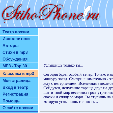
Театр поэзии
Исполнители
Авторы
Стихи в mp3
Обсуждения
Услышишь только ты...
MP3 - Top 30
Классика в mp3
Сегодня будет особый вечер. Только на
мишуру звезд. Смотри внимательно - это 
Моя страница
жду с нетерпением. Вселенная взволно
Вход в театр
Сойдутся, испуганно тараща друг на др
шаг и твой мир весенних гроз, утренн
Регистрация
сказки и спящего моря. Ты ступишь на
Помощь
которую услышишь только ты…
О сайте поэзии