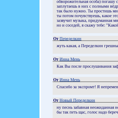
обворожительная особа) погашу с
заплутаешь в них с полными вёдр
так было нужно. Ты простишь мне
ты потом почувствуешь, какое это
зазвучит музыка, придуманная мно
но и соседей, я скажу тебе: "Как
От
Переделкин
жуть какая, а Переделкин грешным
От
Инна Мень
Как Вы после прослушивания зафо
От
Инна Мень
Спасибо за экспромт! Я непременн
От
Новый Переделкин
ну песнь забавная неожиданная н
бы так петь щас, голос надо беречь