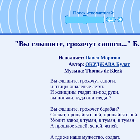
Поиск исполнителей:
"Вы слышите, грохочут сапоги..." 
Исполняет:
Павел Морозов
Автор:
ОКУДЖАВА Булат
Музыка:
Thomas de Klerk
Вы слышите, грохочут сапоги,
и птицы ошалелые летят.
И женщины глядят из-под руки,
вы поняли, куда они глядят?
Вы слышите, грохочет барабан?
Солдат, прощайся с ней, прощайся с ней.
Уходит взвод в туман, в туман, в туман.
А прошлое ясней, ясней, ясней.
А где же наше мужество, солдат,