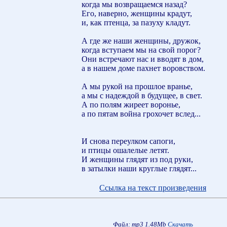
когда мы возвращаемся назад?
Его, наверно, женщины крадут,
и, как птенца, за пазуху кладут.
А где же наши женщины, дружок,
когда вступаем мы на свой порог?
Они встречают нас и вводят в дом,
а в нашем доме пахнет воровством.
А мы рукой на прошлое вранье,
а мы с надеждой в будущее, в свет.
А по полям жиреет воронье,
а по пятам война грохочет вслед...
И снова переулком сапоги,
и птицы ошалелые летят.
И женщины глядят из под руки,
в затылки наши круглые глядят...
Ссылка на текст произведения
Файл: mp3 1.48Mb
Скачать