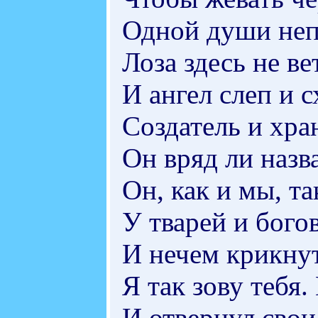
Одной души неп
Лоза здесь не ве
И ангел слеп и 
Создатель и хра
Он вряд ли наз
Он, как и мы, та
У тварей и бого
И нечем крикну
Я так зову тебя.
И отвернул свои