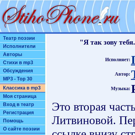
Театр поэзии
"Я так зову теб
Исполнители
Авторы
Исполняет:
Стихи в mp3
Обсуждения
Автор:
MP3 - Top 30
Классика в mp3
Музыка:
Моя страница
Это вторая част
Вход в театр
Регистрация
Литвиновой. Пе
Помощь
О сайте поэзии
ссылке внизу ст