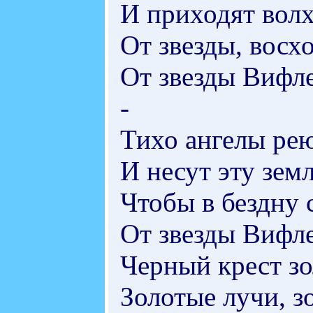
И приходят волх
От звезды, восх
От звезды Вифл
-
Тихо ангелы рею
И несут эту зем
Чтобы в бездну 
От звезды Вифле
Черный крест зо
Золотые лучи, зо