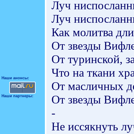
Луч ниспосланн
Луч ниспосланн
Как молитва дли
От звезды Вифле
От туринской, 
Что на ткани хр
Наши анонсы:
От масличных де
От звезды Вифл
Наши партнеры:
-
Не иссякнуть лу