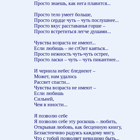
Просто знаешь, как нега плавится...
Просто тело умеет больше,
Просто сердце чуть – чуть послушнее...
Просто вкус расставанья горше –
Просто встретиться легче душами...
Чувства возраста не имеют...
Если любишь – не стОит каяться...
Просто нежность чуть-чуть острее,
Просто ласки – чуть – чуть пикантнее...
И чернила небес бледнеют –
Может, нам удалось
Рассвет спасти...
Чувства возраста не имеют –
Если любишь
Сильней,
Чем в юности...
Я позволю себе
Я позволю себе эту роскошь – любить,
Открывая любовь, как бесценную книгу,
Беззастенчиво радуясь каждому мигу,
Что с тобой позволяет невидимо быть...