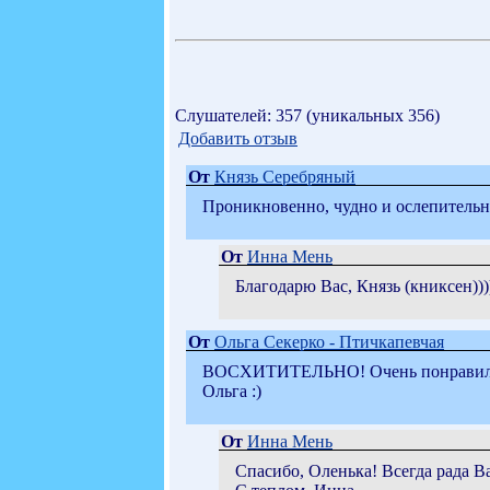
Слушателей: 357 (уникальных 356)
Добавить отзыв
От
Князь Серебряный
Проникновенно, чудно и ослепительно
От
Инна Мень
Благодарю Вас, Князь (книксен))))))
От
Ольга Секерко - Птичкапевчая
ВОСХИТИТЕЛЬНО! Очень понравилось в
Ольга :)
От
Инна Мень
Спасибо, Оленька! Всегда рада Вам