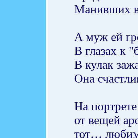
Манивших в
А муж ей гр
В глазах к "
В кулак заж
Она счастли
На портрет
от вещей а
тот… люб