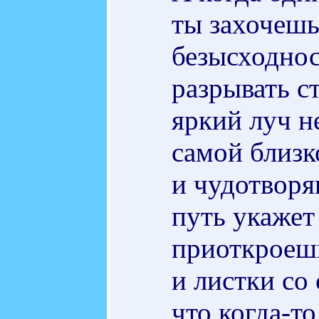
ты захочешь
безысходнос
разрывать ст
яркий луч н
самой близк
и чудотворя
путь укажет
приоткроеш
и листки со
что когда-т