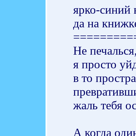
ярко-синий 
да на книжке
=========
Не печалься
я просто уй
в то простра
превративши
жаль тебя ос
А когда оди