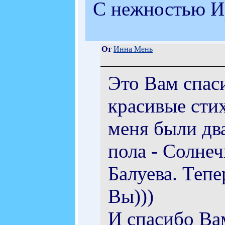
С нежностью И
От
Инна Мень
Это Вам спаси
красивые стих
меня были дв
пола - Солне
Балуева. Теп
Вы)))
И спасибо Ва