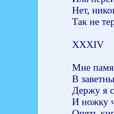
Нет, нико
Так не те
XXXIV
Мне памя
В заветны
Держу я с
И ножку ч
Опять ки