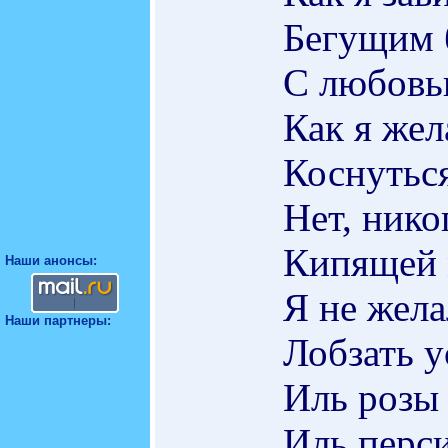
Бегущим 
С любовью
Как я жел
Коснутьс
Нет, нико
Кипящей 
Наши анонсы:
Я не жела
Наши партнеры:
Лобзать 
Иль розы
Иль перси