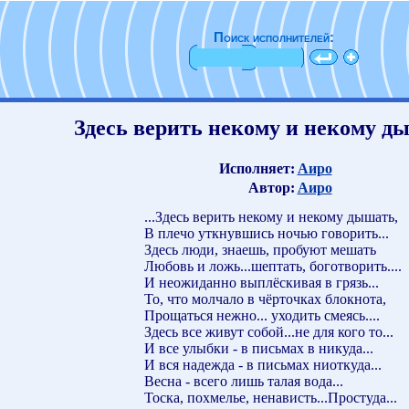
Поиск исполнителей:
Здесь верить некому и некому ды
Исполняет:
Аиро
Автор:
Аиро
...Здесь верить некому и некому дышать,
В плечо уткнувшись ночью говорить...
Здесь люди, знаешь, пробуют мешать
Любовь и ложь...шептать, боготворить....
И неожиданно выплёскивая в грязь...
То, что молчало в чёрточках блокнота,
Прощаться нежно... уходить смеясь....
Здесь все живут собой...не для кого то...
И все улыбки - в письмах в никуда...
И вся надежда - в письмах ниоткуда...
Весна - всего лишь талая вода...
Тоска, похмелье, ненависть...Простуда...