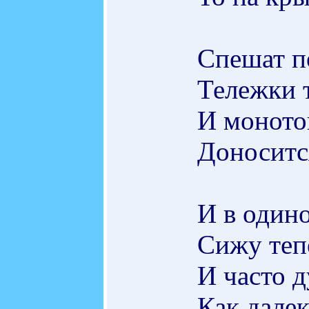
Спешат п
Тележки т
И моното
Доноситс
И в одино
Сижу тепе
И часто 
Как далек