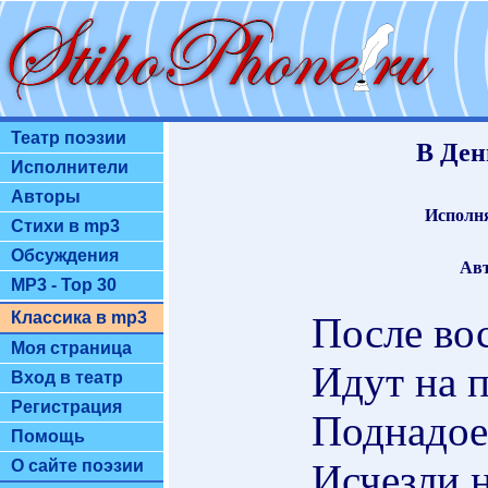
Театр поэзии
В Ден
Исполнители
Авторы
Исполн
Стихи в mp3
Обсуждения
Авт
MP3 - Top 30
Классика в mp3
После во
Моя страница
Идут на п
Вход в театр
Регистрация
Поднадое
Помощь
Исчезли 
О сайте поэзии