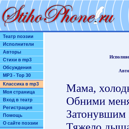
Театр поэзии
Исполнители
Авторы
Исполняе
Стихи в mp3
Обсуждения
Авто
MP3 - Top 30
Классика в mp3
Мама, холод
Моя страница
Обними меня
Вход в театр
Регистрация
Затонувшим 
Помощь
Тяжело дышат
О сайте поэзии